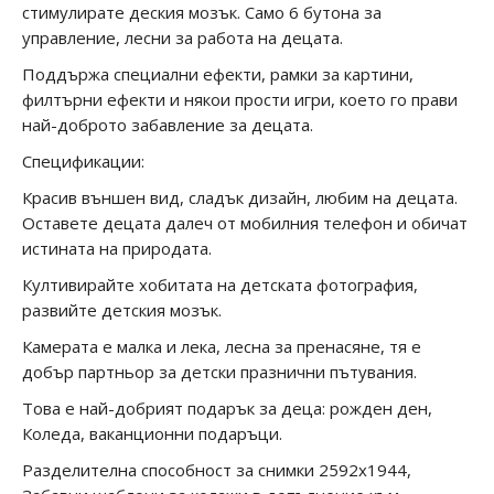
стимулирате деския мозък. Само 6 бутона за
управление, лесни за работа на децата.
Поддържа специални ефекти, рамки за картини,
филтърни ефекти и някои прости игри, което го прави
най-доброто забавление за децата.
Спецификации:
Красив външен вид, сладък дизайн, любим на децата.
Оставете децата далеч от мобилния телефон и обичат
истината на природата.
Култивирайте хобитата на детската фотография,
развийте детския мозък.
Камерата е малка и лека, лесна за пренасяне, тя е
добър партньор за детски празнични пътувания.
Това е най-добрият подарък за деца: рожден ден,
Коледа, ваканционни подаръци.
Разделителна способност за снимки 2592x1944,