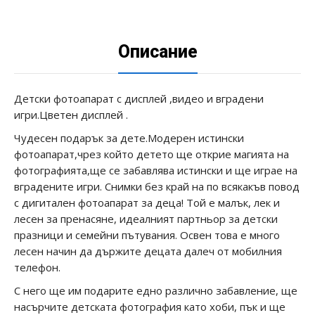
Описание
Детски фотоапарат с дисплей ,видео и вградени
игри.Цветен дисплей .
Чудесен подарък за дете.Модерен истински
фотоапарат,чрез който детето ще открие магията на
фотографията,ще се забавлява истински и ще играе на
вградените игри. Снимки без край на по всякакъв повод
с дигитален фотоапарат за деца! Той е малък, лек и
лесен за пренасяне, идеалният партньор за детски
празници и семейни пътувания. Освен това е много
лесен начин да държите децата далеч от мобилния
телефон.
С него ще им подарите едно различно забавление, ще
насърчите детската фотография като хоби, пък и ще