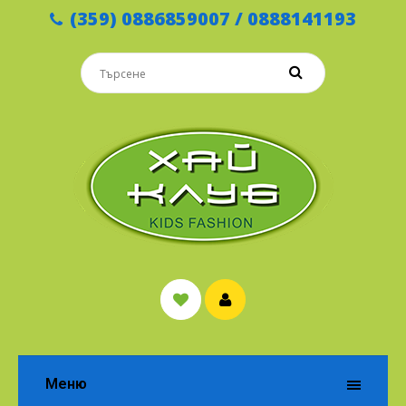
(359) 0886859007 / 0888141193
Меню