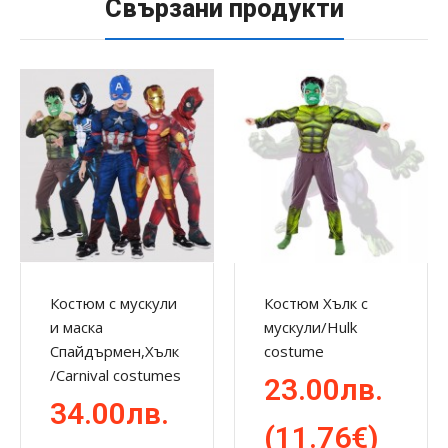
Свързани продукти
Костюм с мускули
Костюм Хълк с
и маска
мускули/Hulk
Спайдърмен,Хълк
costume
/Carnival costumes
23.00лв.
34.00лв.
(11.76€)