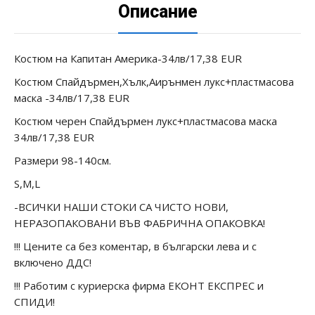
Описание
Костюм на Капитан Америка-34лв/17,38 EUR
Костюм Спайдърмен,Хълк,Аирънмен лукс+пластмасова
маска -34лв/17,38 EUR
Костюм черен Спайдърмен лукс+пластмасова маска
34лв/17,38 EUR
Размери 98-140см.
S,M,L
-ВСИЧКИ НАШИ СТОКИ СА ЧИСТО НОВИ,
НЕРАЗОПАКОВАНИ ВЪВ ФАБРИЧНА ОПАКОВКА!
!!! Цените са без коментар, в български лева и с
включено ДДС!
!!! Работим с куриерска фирма ЕКОНТ ЕКСПРЕС и
СПИДИ!