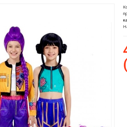
К
п
к
Н