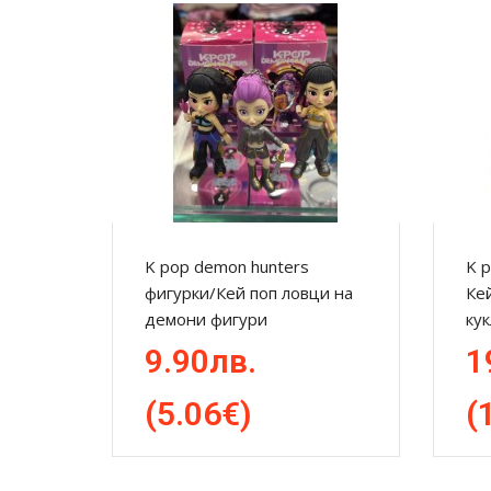
K pop demon hunters
K p
фигурки/Кей поп ловци на
Ке
демони фигури
кук
9.90лв.
1
(5.06€)
(