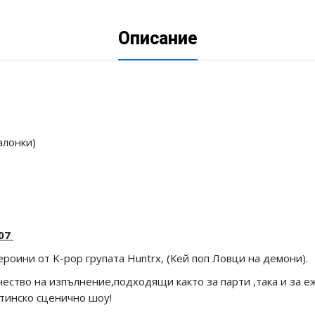
Описание
алонки)
007
роини от K-pop групата Huntrx, (Кей поп Ловци на демони).
ачество на изпълнение,подходящи както за парти ,така и за
тинско сценично шоу!