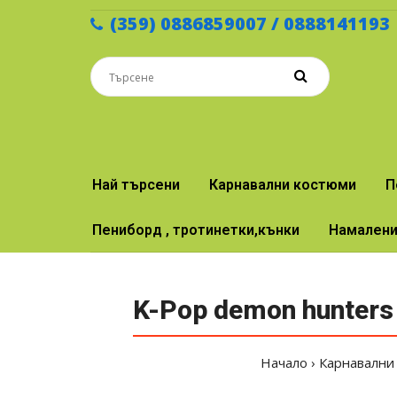
(359) 0886859007 / 0888141193
Най търсени
Карнавални костюми
П
Пениборд , тротинетки,кънки
Намален
K-Pop demon hunter
Начало
Карнавални