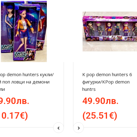
op demon hunters кукли/
K pop demon hunters 6
й поп ловци на демони
фигурки/KPop demon
ли
huntrs
9.90лв.
49.90лв.
10.17€)
(25.51€)