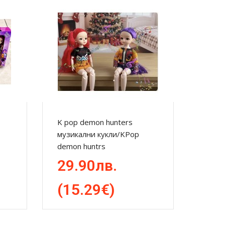
K pop demon hunters
K Pop
музикални кукли/KPop
компл
demon huntrs
/K Po
29.90лв.
69
(15.29€)
(3