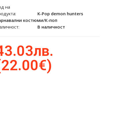
од на
родукта:
K-Pop demon hunters
арнавални костюми/К-поп
аличност:
В наличност
43.03лв.
(22.00€)