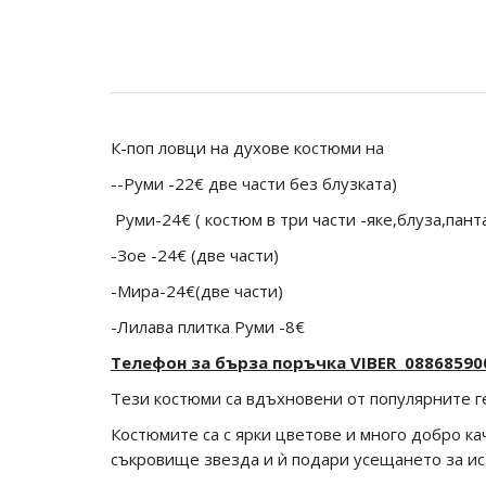
К-поп ловци на духове костюми на
-
-Руми -22€ две части без блузката)
Руми-24€ ( костюм в три части -яке,блуза,пант
-Зое -24€ (две части)
-Мира-24€(две части)
-Лилава плитка Руми -8€
Телефон за бърза поръчка VIBER 0886859
Тези костюми са вдъхновени от популярните ге
Костюмите са с ярки цветове и много добро к
съкровище звезда и ѝ подари усещането за ис