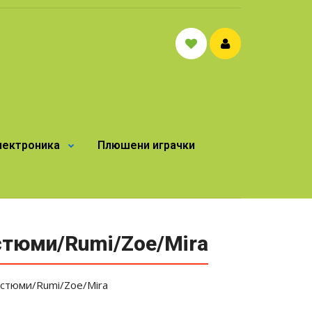
лектроника
Плюшени играчки
стюми/Rumi/Zoe/Mira
остюми/Rumi/Zoe/Mira