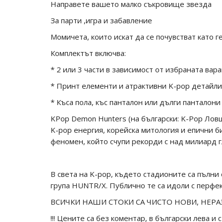
Направете вашето малко съкровище звезда
За парти ,игра и забавление
Момичета, които искат да се почувстват като ге
Комплектът включва:
* 2 или 3 части в зависимост от избраната вар
* Принт елементи и атрактивни K-pop детайли
* Къса пола, къс панталон или дълги панталон
KPop Demon Hunters (на български: K-Pop Ловц
K-pop енергия, корейска митология и епични би
феномен, който счупи рекорди с над милиард гл
В света на K-pop, където стадионите са пълни 
група HUNTR/X. Публично те са идоли с перфек
ВСИЧКИ НАШИ СТОКИ СА ЧИСТО НОВИ, НЕР
!!! Цените са без коментар, в български лева и