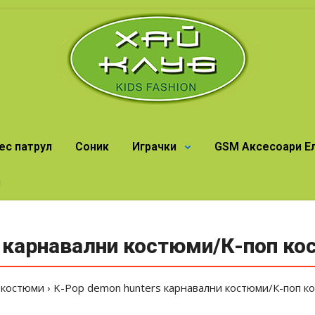
ес патрул
Соник
Играчки
GSM Аксесоари Е
и
s карнавални костюми/К-поп ко
 костюми
K-Pop demon hunters карнавални костюми/К-поп к