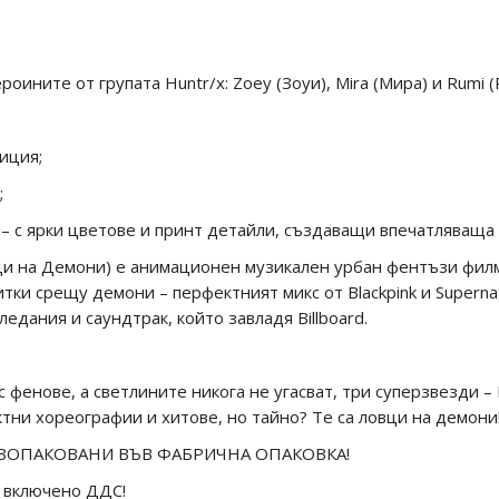
роините от групата Huntr/x: Zoey (Зоуи), Mira (Мира) и Rumi (
аиция;
;
и – с ярки цветове и принт детайли, създаващи впечатляваща
и на Демони) е анимационен музикален урбан фентъзи филм, 
тки срещу демони – перфектният микс от Blackpink и Supernat
едания и саундтрак, който завладя Billboard.
с фенове, а светлините никога не угасват, три суперзвезди –
тни хореографии и хитове, но тайно? Те са ловци на демони
АЗОПАКОВАНИ ВЪВ ФАБРИЧНА ОПАКОВКА!
 с включено ДДС!