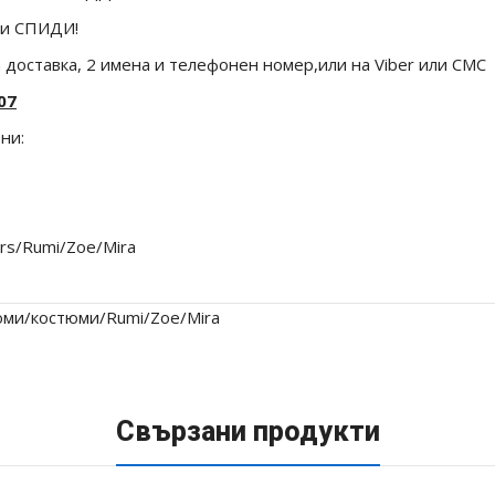
 и СПИДИ!
доставка, 2 имена и телефонен номер,или на Viber или СМС
07
ни:
rs/Rumi/Zoe/Mira
юми/костюми/Rumi/Zoe/Mira
Свързани продукти