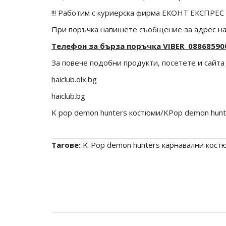
!!! Работим с куриерска фирма ЕКОНТ ЕКСПРЕС
При поръчка напишете съобщение за адрес на 
Телефон за бърза поръчка VIBER 08868590
За повече подобни продукти, посетете и сайта 
haiclub.olx.bg
haiclub.bg
K pop demon hunters костюми/KPop demon hunt
Тагове:
K-Pop demon hunters карнавални кост