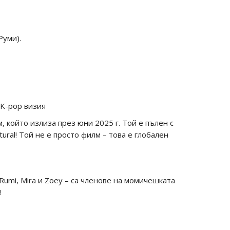
Руми).
 K-pop визия
който излиза през юни 2025 г. Той е пълен с
ural! Той не е просто филм – това е глобален
 Rumi, Mira и Zoey – са членове на момичешката
!