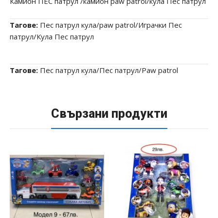
Камион ПЕС патрул /камион pаw patrol/кула Пес патрул
Тагове:
Пес патрул кула/paw patrol/Играчки Пес
патрул/Кула Пес патрул
Тагове:
Пес патрул кула/Пес патрул/Paw patrol
Свързани продукти