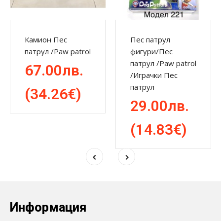
Камион Пес
Пес патрул
патрул /Pаw patrol
фигури/Пес
патрул /Paw patrol
67.00лв.
/Играчки Пес
патрул
(34.26€)
29.00лв.
(14.83€)
Информация