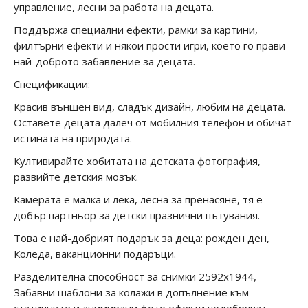
управление, лесни за работа на децата.
Поддържа специални ефекти, рамки за картини,
филтърни ефекти и някои прости игри, което го прави
най-доброто забавление за децата.
Спецификации:
Красив външен вид, сладък дизайн, любим на децата.
Оставете децата далеч от мобилния телефон и обичат
истината на природата.
Култивирайте хобитата на детската фотография,
развийте детския мозък.
Камерата е малка и лека, лесна за пренасяне, тя е
добър партньор за детски празнични пътувания.
Това е най-добрият подарък за деца: рожден ден,
Коледа, ваканционни подаръци.
Разделителна способност за снимки 2592x1944,
Забавни шаблони за колажи в допълнение към