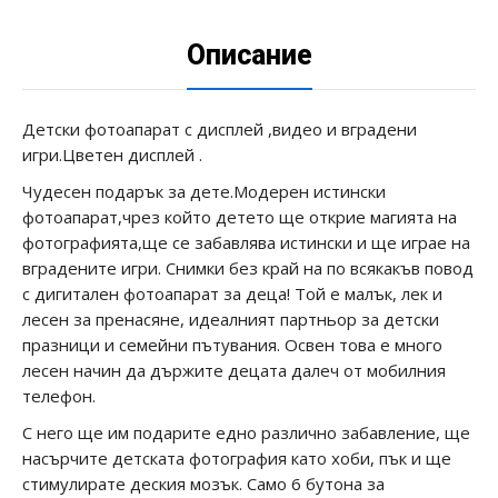
Описание
Детски фотоапарат с дисплей ,видео и вградени
игри.Цветен дисплей .
Чудесен подарък за дете.Модерен истински
фотоапарат,чрез който детето ще открие магията на
фотографията,ще се забавлява истински и ще играе на
вградените игри. Снимки без край на по всякакъв повод
с дигитален фотоапарат за деца! Той е малък, лек и
лесен за пренасяне, идеалният партньор за детски
празници и семейни пътувания. Освен това е много
лесен начин да държите децата далеч от мобилния
телефон.
С него ще им подарите едно различно забавление, ще
насърчите детската фотография като хоби, пък и ще
стимулирате деския мозък. Само 6 бутона за