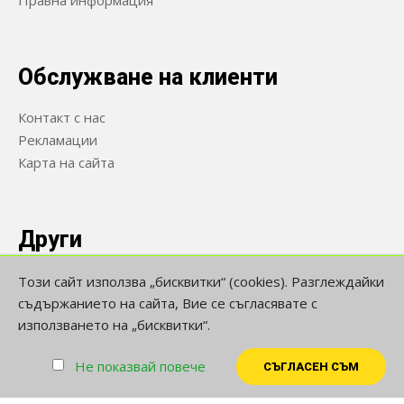
Правна информация
Обслужване на клиенти
Контакт с нас
Рекламации
Карта на сайта
Други
Производители
Този сайт използва „бисквитки“ (cookies). Разглеждайки
Ваучери
съдържанието на сайта, Вие се съгласявате с
използването на „бисквитки“.
Намалени
Не показвай повече
СЪГЛАСЕН СЪМ
High Club © 2026