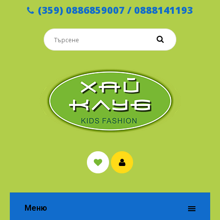
(359) 0886859007 / 0888141193
Меню