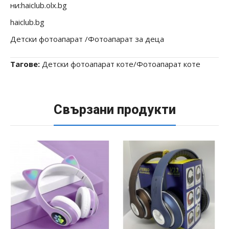
ни:haiclub.olx.bg
haiclub.bg
Детски фотоапарат /Фотоапарат за деца
Тагове:
Детски фотоапарат коте/Фотоапарат коте
Свързани продукти