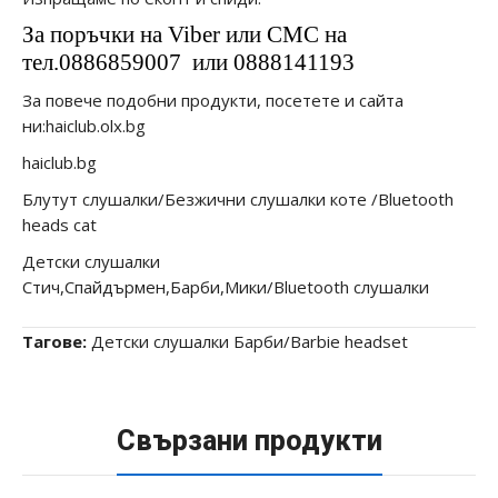
За поръчки на Viber или СМС на
тел.0886859007
или 0888141193
За повече подобни продукти, посетете и сайта
ни:haiclub.olx.bg
haiclub.bg
Блутут слушалки/Безжични слушалки коте /Bluetooth
heads cat
Детски слушалки
Стич,Спайдърмен,Барби,Мики/Bluetooth слушалки
Тагове:
Детски слушалки Барби/Barbie headset
Свързани продукти