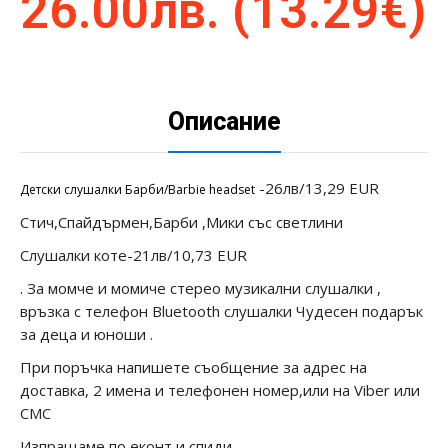
26.00лв. (13.29€)
Описание
-26лв/13,29 EUR
Детски слушалки Барби/Barbie headset
Стич,Спайдърмен,Барби ,Мики със светлини
Слушалки коте-21лв/10,73 EUR
. За момче и момиче стерео музикални слушалки ,
връзка с телефон Bluetooth слушалки Чудесен подарък
за деца и юноши .
При поръчка напишете съобщение за адрес на
доставка, 2 имена и телефонен номер,или на Viber или
СМС
Изпращаме по еконт и спиди.