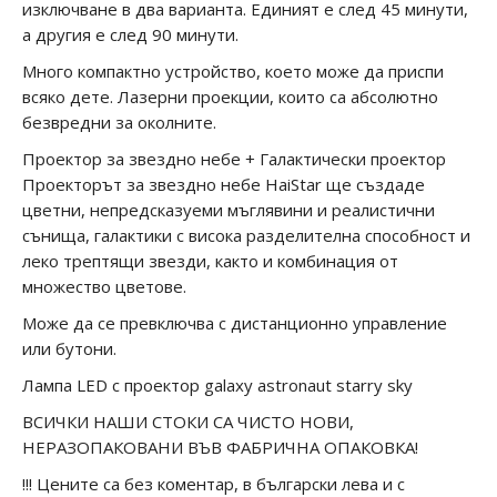
изключване в два варианта. Единият е след 45 минути,
а другия е след 90 минути.
Много компактно устройство, което може да приспи
всяко дете. Лазерни проекции, които са абсолютно
безвредни за околните.
Проектор за звездно небе + Галактически проектор
Проекторът за звездно небе HaiStar ще създаде
цветни, непредсказуеми мъглявини и реалистични
сънища, галактики с висока разделителна способност и
леко трептящи звезди, както и комбинация от
множество
цветове.
Може да се превключва с дистанционно управление
или бутони.
Лампа LED с проектор galaxy astronaut starry sky
ВСИЧКИ НАШИ СТОКИ СА ЧИСТО НОВИ,
НЕРАЗОПАКОВАНИ ВЪВ ФАБРИЧНА ОПАКОВКА!
!!! Цените са без коментар, в български лева и с