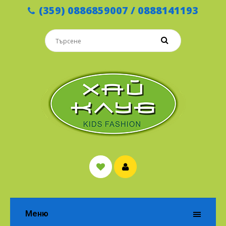
(359) 0886859007 / 0888141193
Меню