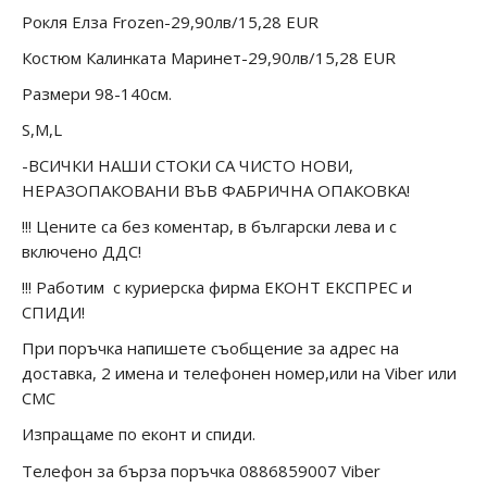
Рокля Елза Frozen-29,90лв/15,28 EUR
Костюм Калинката Маринет-29,90лв/15,28 EUR
Размери 98-140см.
S,M,L
-ВСИЧКИ НАШИ СТОКИ СА ЧИСТО НОВИ,
НЕРАЗОПАКОВАНИ ВЪВ ФАБРИЧНА ОПАКОВКА!
!!! Цените са без коментар, в български лева и с
включено ДДС!
!!! Работим с куриерска фирма ЕКОНТ ЕКСПРЕС и
СПИДИ!
При поръчка напишете съобщение за адрес на
доставка, 2 имена и телефонен номер,или на Viber или
СМС
Изпращаме по еконт и спиди.
Телефон за бърза поръчка
0886859007
Viber