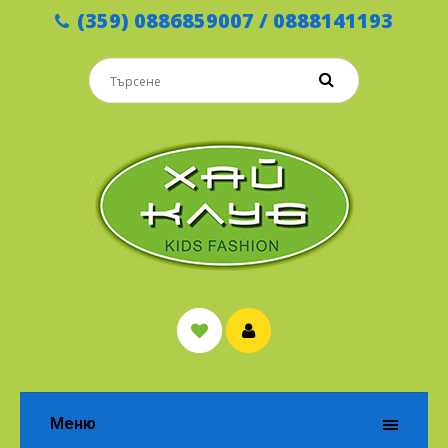
(359) 0886859007 / 0888141193
Меню