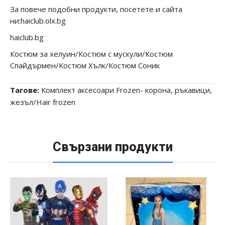
За повече подобни продукти, посетете и сайта
ни:haiclub.olx.bg
haiclub.bg
Костюм за хелуин/Костюм с мускули/Костюм
Спайдърмен/Костюм Хълк/Костюм Соник
Тагове:
Комплект аксесоари Frozen- корона
,
ръкавици
,
жезъл/Hair frozen
Свързани продукти