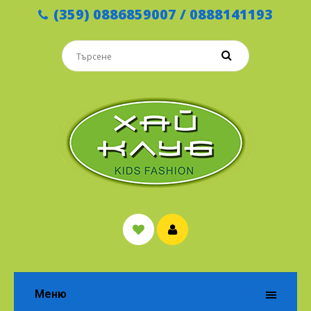
(359) 0886859007 / 0888141193
Меню