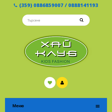
(359) 0886859007 / 0888141193
Меню